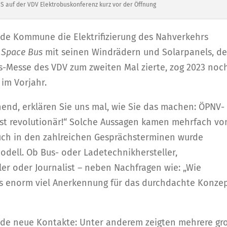
 auf der VDV Elektrobuskonferenz kurz vor der Öffnung
 jede Kommune die Elektrifizierung des Nahverkehrs
 Space Bus
mit seinen Windrädern und Solarpanels, de
s-Messe des VDV zum zweiten Mal zierte, zog 2023 noc
im Vorjahr.
nend, erklären Sie uns mal, wie Sie das machen: ÖPNV-
 ist revolutionär!“ Solche Aussagen kamen mehrfach vo
ch in den zahlreichen Gesprächsterminen wurde
tmodell. Ob Bus- oder Ladetechnikhersteller,
r oder Journalist – neben Nachfragen wie: „Wie
es enorm viel Anerkennung für das durchdachte Konze
ende neue Kontakte: Unter anderem zeigten mehrere gr