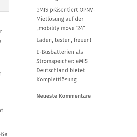
eMIS präsentiert ÖPNV-
Mietlösung auf der
„mobility move ’24“
r
Laden, testen, freuen!
h
E-Busbatterien als
Stromspeicher: eMIS
Deutschland bietet
n
Komplettlösung
Neueste Kommentare
pt
oße